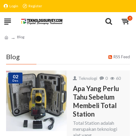
Login
Register
0
Blog
Blog
RSS Feed
02
Teknologi
0
60
Des
Apa Yang Perlu
Tahu Sebelum
Membeli Total
Station
Total Station adalah
merupakan teknologi
alat yang