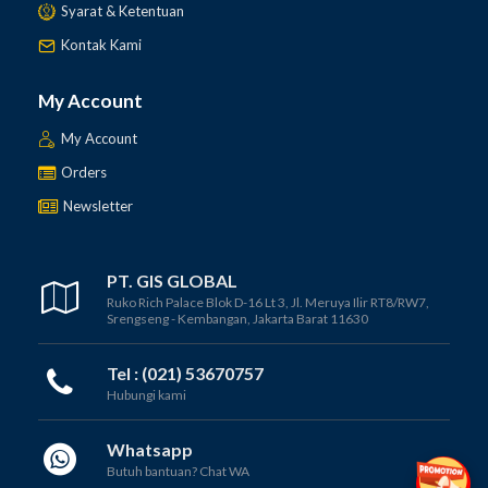
Syarat & Ketentuan
Kontak Kami
My Account
My Account
Orders
Newsletter
PT. GIS GLOBAL
Ruko Rich Palace Blok D-16 Lt 3, Jl. Meruya Ilir RT8/RW7,
Srengseng - Kembangan, Jakarta Barat 11630
Tel : (021) 53670757
Hubungi kami
Whatsapp
Butuh bantuan? Chat WA