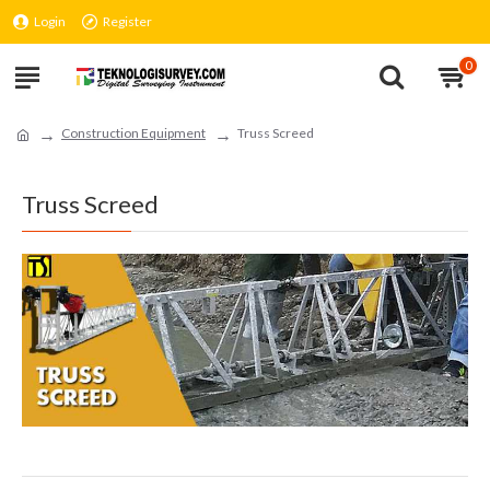
Login
Register
0
Construction Equipment
Truss Screed
Truss Screed