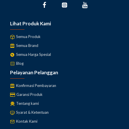
1.680mm)
Shaft Vibrator MIKASA MGX-23 (23mm X
2.180mm)
Lihat Produk Kami
Selang Vibrator dengan Ukuran Head Diameter 28mm
Semua Produk
Shaft Vibrator MIKASA MGX-28 (28mm X 780mm)
Semua Brand
Shaft Vibrator MIKASA MGX-28 (28mm X
Semua Harga Spesial
1.180mm)
Blog
Shaft Vibrator MIKASA MGX-28 (28mm X
Pelayanan Pelanggan
1.680mm)
Shaft Vibrator MIKASA MGX-28 (28mm X
Konfirmasi Pembayaran
2.180mm)
Garansi Produk
Selang Vibrator dengan Ukuran Head Diameter 38mm
Tentang kami
Syarat & Ketentuan
Shaft Vibrator MIKASA MGX-38 (38mm X 780mm)
Kontak Kami
Shaft Vibrator MIKASA MGX-38 (38mm X 1.180mm)