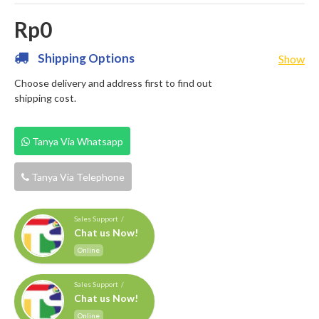
Rp0
Shipping Options
Show
Choose delivery and address first to find out
shipping cost.
Tanya Via Whatsapp
Tanya Via Telephone
Sales Support /
Chat us Now!
Online
Sales Support /
Chat us Now!
Online