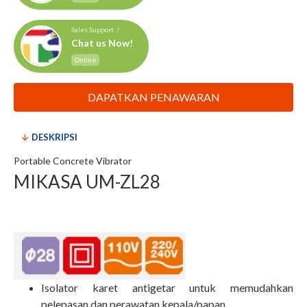
Sales Support /
Chat us Now!
Online
DAPATKAN PENAWARAN
DESKRIPSI
Portable Concrete Vibrator
MIKASA UM-ZL28
Isolator karet antigetar untuk memudahkan
pelepasan dan perawatan kepala/papan.