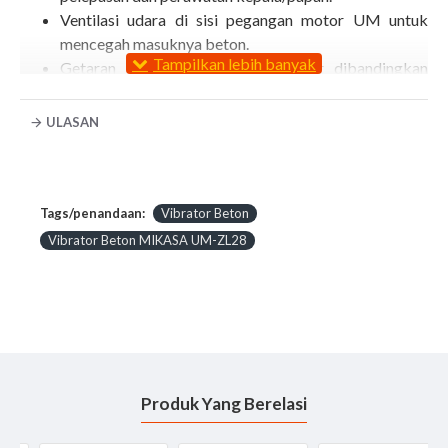
Ventilasi udara di sisi pegangan motor UM untuk
mencegah masuknya beton.
Getaran tangan-lengan lebih sedikit dibandingkan
model sebelumnya.
ULASAN
SPESIFIKASI MIKASA UM-ZL28
berat (kg)
Tags/penandaan:
Vibrator Beton
(D)
Vibrator Beton MIKASA UM-ZL28
diameter kepala vib. x
(Sebuah)(mm)
panjang (mm)
(B)(mm)
amplitudo (mm)
getaran Hz (vpm)
Produk Yang Berelasi
daya (W) (fase tunggal)