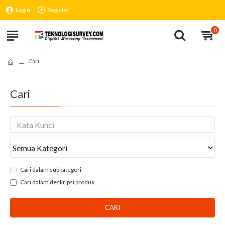
Login
Register
0
Cari
Cari
Cari dalam subkategori
Cari dalam deskripsi produk
CARI