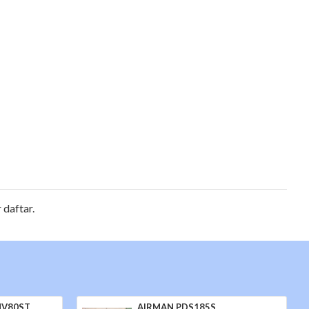
 daftar.
 HV80ST
AIRMAN PDS185S