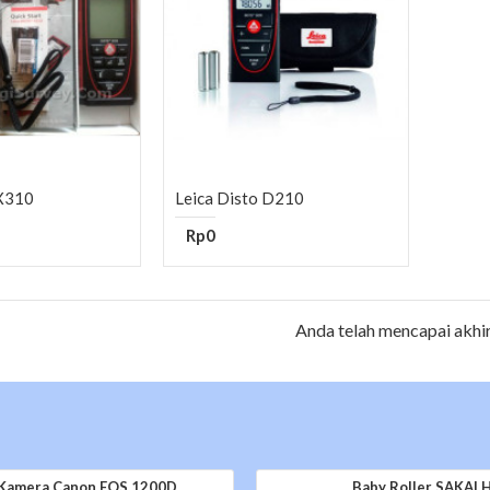
 X310
Leica Disto D210
Rp0
Anda telah mencapai akhir
Kamera Canon EOS 1200D
Baby Roller SAKAI