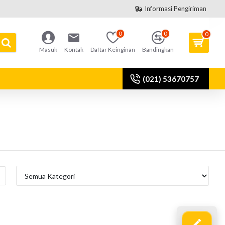
Informasi Pengiriman
0
0
0
Masuk
Kontak
Daftar Keinginan
Bandingkan
(021) 53670757