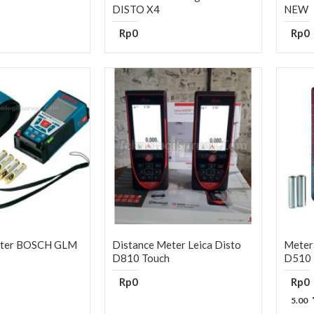
DISTO X4
NEW
Rp0
Rp0
eter BOSCH GLM
Distance Meter Leica Disto
Metera
D810 Touch
D510
Rp0
Rp0
5.00