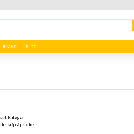
BRAND
BLOG
 subkategori
 deskripsi produk