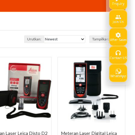
Enquiry
Join Us
Urutkan:
Tampilkan:
After Sales
Contact US
WhatsApp
an Laser Leica Disto D2
Meteran Laser Digital Leica