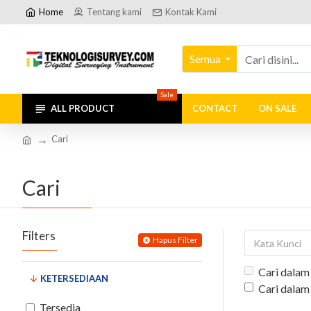
Home
Tentang kami
Kontak Kami
Semua
Sale
ALL PRODUCT
CONTACT
ON SALE
Cari
Cari
Filters
Hapus Filter
Cari dalam
KETERSEDIAAN
Cari dalam
Tersedia