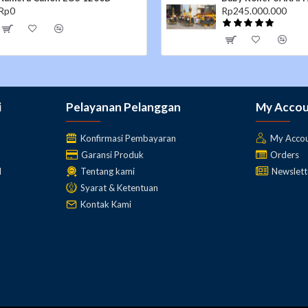
Rp0
Rp245.000.000
i
Pelayanan Pelanggan
My Acco
Konfirmasi Pembayaran
My Acco
Garansi Produk
Orders
l
Tentang kami
Newslett
Syarat & Ketentuan
Kontak Kami