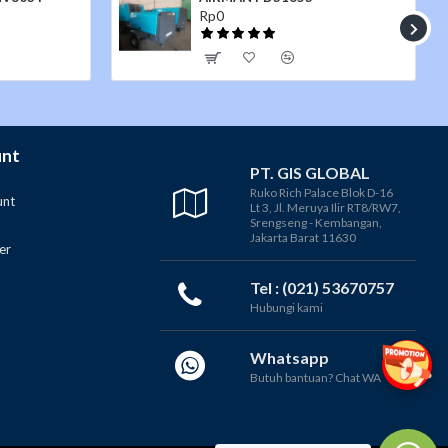
Rp0
unt
PT. GIS GLOBAL
Ruko Rich Palace Blok D-16
unt
Lt 3, Jl. Meruya Ilir RT8/RW7,
Srengseng - Kembangan,
Jakarta Barat 11630
er
Tel : (021) 53670757
Hubungi kami
Whatsapp
Butuh bantuan? Chat WA