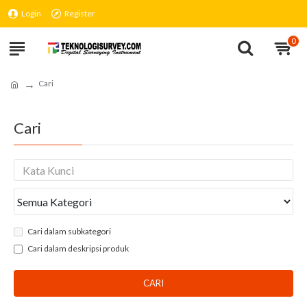
Login
Register
0
Cari
Cari
Cari dalam subkategori
Cari dalam deskripsi produk
CARI