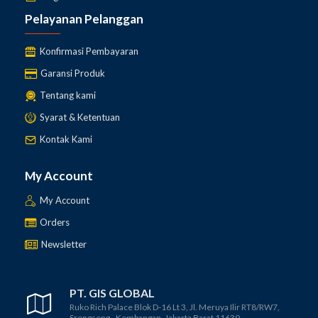
Pelayanan Pelanggan
Konfirmasi Pembayaran
Garansi Produk
Tentang kami
Syarat & Ketentuan
Kontak Kami
My Account
My Account
Orders
Newsletter
PT. GIS GLOBAL
Ruko Rich Palace Blok D-16 Lt 3, Jl. Meruya Ilir RT8/RW7,
Srengseng - Kembangan, Jakarta Barat 11630