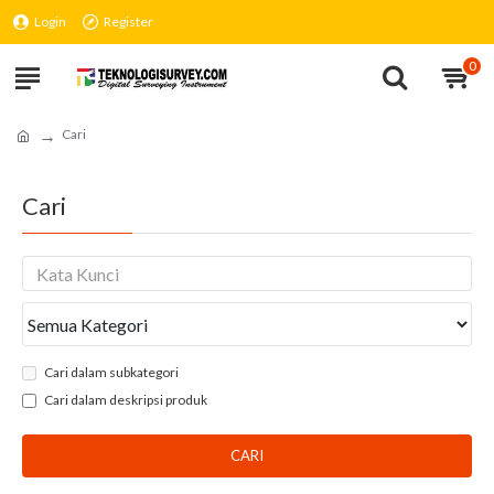
Login
Register
0
Cari
Cari
Cari dalam subkategori
Cari dalam deskripsi produk
CARI