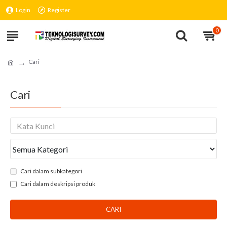
Login
Register
0
Cari
Cari
Cari dalam subkategori
Cari dalam deskripsi produk
CARI