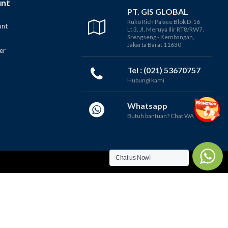
unt
PT. GIS GLOBAL
Ruko Rich Palace Blok D-16
unt
Lt 3, Jl. Meruya Ilir RT8/RW7,
Srengseng - Kembangan,
Jakarta Barat 11630
er
Tel : (021) 53670757
Hubungi kami
Whatsapp
Butuh bantuan? Chat WA
Chat us Now!