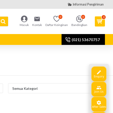
Informasi Pengiriman
0
0
0
Masuk
Kontak
Daftar Keinginan
Bandingkan
(021) 53670757
Enquiry
Join Us
After Sales