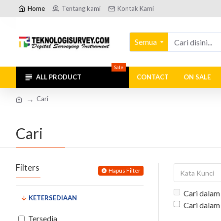
Home
Tentang kami
Kontak Kami
Semua
Sale
ALL PRODUCT
CONTACT
ON SALE
Cari
Cari
Filters
Hapus Filter
Cari dalam
KETERSEDIAAN
Cari dalam
Tersedia