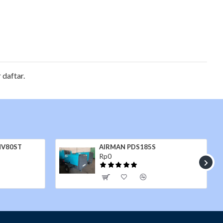
 daftar.
 HV80ST
AIRMAN PDS185S
Rp0