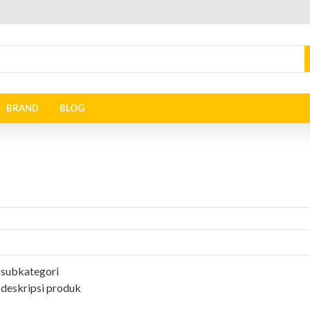
BRAND
BLOG
 subkategori
 deskripsi produk