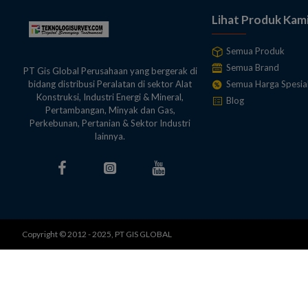
Lihat Produk Kam
Semua Produk
Semua Brand
PT Gis Global Perusahaan yang bergerak di
Semua Harga Spesia
bidang distribusi Peralatan di sektor Alat
Konstruksi, Industri Energi & Mineral,
Blog
Pertambangan, Minyak dan Gas,
Perkebunan, Pertanian & Sektor Industri
lainnya.
Copyright © 2012 - 2025, PT GIS GLOBAL