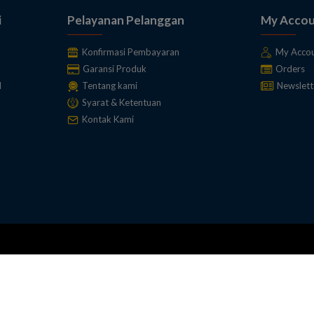
i
Pelayanan Pelanggan
My Acco
Konfirmasi Pembayaran
My Acco
Garansi Produk
Orders
l
Tentang kami
Newslett
Syarat & Ketentuan
Kontak Kami