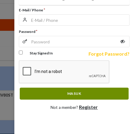
Bestelgeschiedenis
WhatsApp
*
E-Mail / Phone
Geeft terug
Transacties
Nieuwsbrief
*
Password
Stay Signed In
Forgot Password?
MASUK
 HV80ST
AIRMAN PDS185S
Rp0
Register
Not a member?