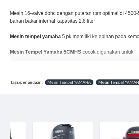
Mesin 16-valve dohc dengan putaran rpm optimal di 4500-5
bahan bakar internal kapasitas 2.8 liter
Mesin tempel yamaha
5 pk memiliki kelebihan pada kem
Mesin Tempel Yamaha 5CMHS
cocok digunakan untuk
perahu karet
kapal kayu kecil
kapal fiber mini
Tags/penandaan:
Mesin Tempel YAMAHA
Mesin Tempel YAMA
Mesin Tempel 5PK Tersedia :
5CMHS - Manual Start, Tiller Handle, Transom height
5CMHL - Manual Start, Tiller Handle, Transom height