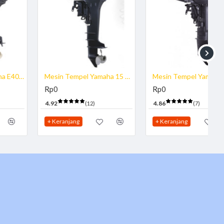
Mesin Tempel Yamaha 40 PK
Mesin Tempel YAMAHA 85 PK
Rp0
Rp0
4.79
4.60
(14)
(5)
+ Keranjang
+ Keranjang