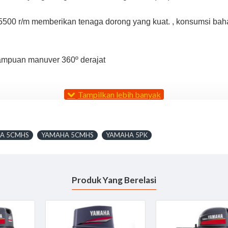
500 r/m memberikan tenaga dorong yang kuat. , konsumsi bahan 
ampuan manuver 360º derajat
HA 5CMHS
YAMAHA 5CMHS
YAMAHA 5PK
Produk Yang Berelasi
 - Standard
 - Long