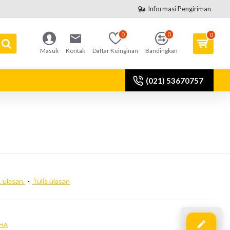
Informasi Pengiriman
0
0
0
Masuk
Kontak
Daftar Keinginan
Bandingkan
(021) 53670757
 ulasan.
-
Tulis ulasan
HA