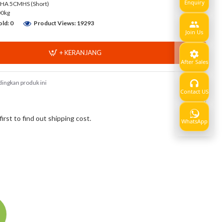
Enquiry
A 5CMHS (Short)
00kg
ld: 0
Product Views: 19293
Join Us
+ KERANJANG
After Sales
ingkan produk ini
Contact US
Show
rst to find out shipping cost.
WhatsApp