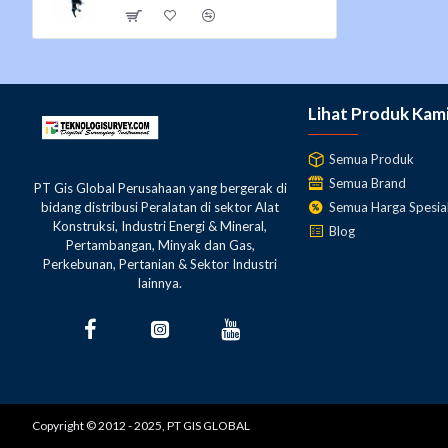
Lubrication System : Pre-mixing
Fuel Management Carb
Ignition : CDI
Starter System : Manual
Lighting Coil : Optional
Lihat Produk Kam
Operation Method : Tiller handle
Trim & Tilt Method : Manual tilt
Semua Produk
Fuel Tank Capacity : 2.8 L
Semua Brand
PT Gis Global Perusahaan yang bergerak di
Gear Ratio : 2.08 : 1
Semua Harga Spesia
bidang distribusi Peralatan di sektor Alat
Konstruksi, Industri Energi & Mineral,
Blog
Pertambangan, Minyak dan Gas,
Dimensions
Perkebunan, Pertanian & Sektor Industri
Transom Length
lainnya.
5CMHS : 444 mm (17.5 in)
5CMHL : 571 mm (22.5 in)
Weight
5CMHS : 21 kg
5CMHL : 21 kg
Copyright © 2012 - 2025, PT GIS GLOBAL