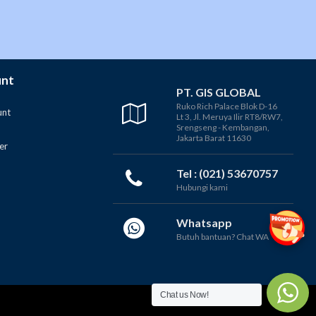
unt
PT. GIS GLOBAL
Ruko Rich Palace Blok D-16
unt
Lt 3, Jl. Meruya Ilir RT8/RW7,
Srengseng - Kembangan,
Jakarta Barat 11630
er
Tel : (021) 53670757
Hubungi kami
Whatsapp
Butuh bantuan? Chat WA
Chat us Now!