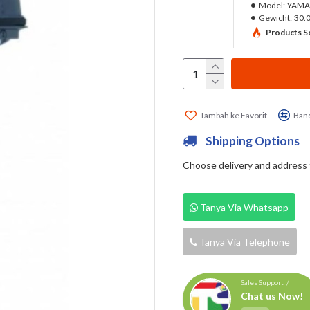
Model:
YAMAH
Gewicht:
30.
Products So
Tambah ke Favorit
Band
Shipping Options
Choose delivery and address fi
Tanya Via Whatsapp
Tanya Via Telephone
Sales Support /
Chat us Now!