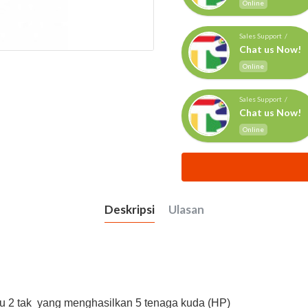
Online
Sales Support /
Chat us Now!
Online
Sales Support /
Chat us Now!
Online
Deskripsi
Ulasan
 2 tak yang menghasilkan 5 tenaga kuda (HP)