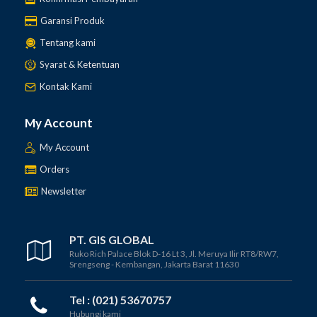
Garansi Produk
Tentang kami
Syarat & Ketentuan
Kontak Kami
My Account
My Account
Orders
Newsletter
PT. GIS GLOBAL
Ruko Rich Palace Blok D-16 Lt 3, Jl. Meruya Ilir RT8/RW7,
Srengseng - Kembangan, Jakarta Barat 11630
Tel : (021) 53670757
Hubungi kami