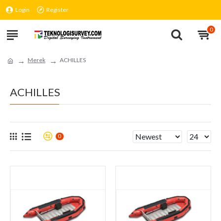
Login
Register
0
Merek
ACHILLES
ACHILLES
0