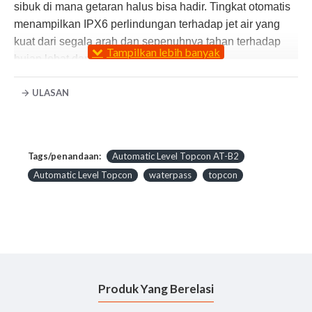
sibuk di mana getaran halus bisa hadir. Tingkat otomatis
menampilkan IPX6 perlindungan terhadap jet air yang
kuat dari segala arah dan sepenuhnya tahan terhadap
hujan lebat dan percikan air.
Sudut horisontal dapat langsung dibaca dalam 1 unit º
ULASAN
atau 1gon. Fitur rotasi bebas memungkinkan Anda untuk
membaca sudut manapun dari nol. Lingkaran tertutup
untuk perlindungan terhadap kotoran dan goresan.
Jendela pembacaan terletak di bawah lensa mata untuk
Tags/penandaan:
Automatic Level Topcon AT-B2
membaca cepat.
Automatic Level Topcon
waterpass
topcon
Waterpass AT-B Series Features:
Tahan lama, diandalkan, High Value Auto Levels
3 Model - 32x, 28x, 24x dan Perbesaran
Cepat, Akurat, dan Stabil Kompensasi Otomatis
Ultra-Short 20cm (7.9 in) Fokus
Produk Yang Berelasi
Semua Cuaca Dependability