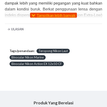
dampak lebih yang memiliki pegangan yang kuat bahkan
dalam kondisi buruk. Berkat penggunaan lensa dengan
indeks dispersi sangat rendah ED (Dispersion Extra-Low)
Nikon, prisma adalah multi-layer coating dielektrik
sebagai lensa. Model ini dilengkapi dengan eyepieces
ULASAN
aspherical untuk memastikan pandangan yang benar dan
sempurna tanpa distorsi gambar.
Nikon Teropong ACTION EX 12X50 CF
Tags/penandaan:
Teropong Nikon Laut
termasuk yang
paling kompak untuk digunakan di lingkungan laut.
Binocular Nikon Marine
Desain ini menawarkan viewing kenyamanan maksimal
Binocular Nikon Action EX 12x50 CF
dan tahan air di samping kualitas tinggi konstruksi Nikon.
Struktur ditutupi dengan karet memberikan resistensi
dampak lebih yang memiliki pegangan yang kuat bahkan
dalam kondisi buruk. Berkat penggunaan lensa dengan
indeks dispersi sangat rendah ED (Dispersion Extra-Low)
Nikon, prisma adalah multi-layer coating dielektrik
Produk Yang Berelasi
sebagai lensa. Model ini dilengkapi dengan eyepieces