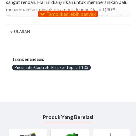
sangat rendah. Hal ini dianjurkan untuk membersihkan palu
menambahkan minyak dicampur dengan Gasoil (30% -
70%) secara berkala melalui n sepotong º 1132 (Racord
masuk)
ULASAN
Technical Data
T-103
Tags/penandaan:
weight
10,5 Kgs
Pneumatic Concrete Breaker Topac T103
impacts
1.250 / min
consumption
900 L/min
Ø Pistón
37,2 mm
stroke
95 mm
Produk Yang Berelasi
shank
hex. 22×82,5 mm
air hose
19mm – 3/4″