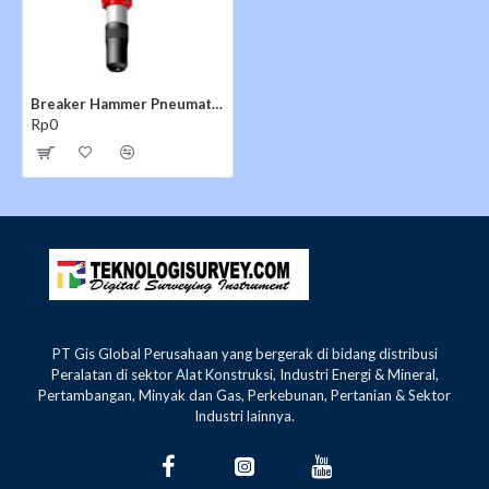
sebelumnya digunakan. Unit terdiri kompresor
reciprocating didorong, melalui kopling sentrifugal,
dengan mesin diesel.
Jack
Hammer
disediakan hanya dua kecepatan :
Pneumatic
Standar, ketika kopling itu terlepas dan maksimum, ketika
Breaker Hammer Pneumatic Topac T-103
kopling terlibat dan kompresor berjalan.
Rp0
PT Gis Global Perusahaan yang bergerak di bidang distribusi
Peralatan di sektor Alat Konstruksi, Industri Energi & Mineral,
Pertambangan, Minyak dan Gas, Perkebunan, Pertanian & Sektor
Industri lainnya.