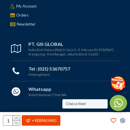
My Account
Orders
Newsletter
PT. GIS GLOBAL
Ruko Rich Palace Blok D-16 Lt 3, Jl. Meruya Ilir RT8/RW7,
Srengseng - Kembangan, Jakarta Barat 11630
Tel : (021) 53670757
Hubungi kami
Whatsapp
Butuh bantuan? Chat WA
Chat us Now!
Copyright © 2012 - 2025, PT GIS GLOBAL
+ KERANJANG