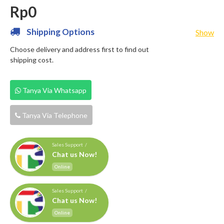
Rp0
Shipping Options
Show
Choose delivery and address first to find out
shipping cost.
Tanya Via Whatsapp
Tanya Via Telephone
Sales Support /
Chat us Now!
Online
Sales Support /
Chat us Now!
Online