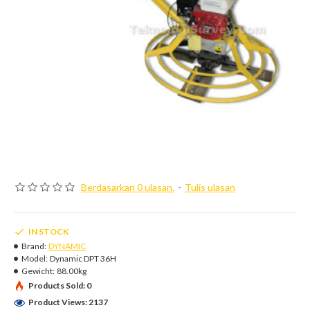
Berdasarkan 0 ulasan.
-
Tulis ulasan
IN STOCK
Brand:
DYNAMIC
Model:
Dynamic DPT 36H
Gewicht:
88.00kg
Products Sold: 0
Product Views: 2137