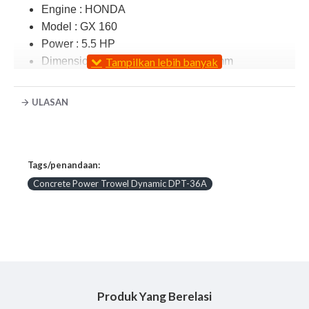
Engine : HONDA
Model : GX 160
Power : 5.5 HP
Dimensions ( H X W ) : 810 x 1.010 mm
Weight : 78 Kg
ULASAN
Tags/penandaan:
Concrete Power Trowel Dynamic DPT-36A
Produk Yang Berelasi