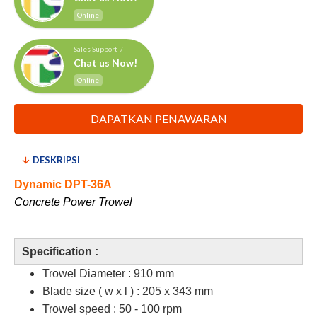
Online
Sales Support /
Chat us Now!
Online
DAPATKAN PENAWARAN
DESKRIPSI
Dynamic DPT-36A
Concrete Power Trowel
Specification :
Trowel Diameter : 910 mm
Blade size ( w x l ) : 205 x 343 mm
Trowel speed : 50 - 100 rpm