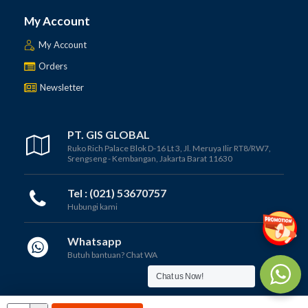
My Account
My Account
Orders
Newsletter
PT. GIS GLOBAL
Ruko Rich Palace Blok D-16 Lt 3, Jl. Meruya Ilir RT8/RW7,
Srengseng - Kembangan, Jakarta Barat 11630
Tel : (021) 53670757
Hubungi kami
Whatsapp
Butuh bantuan? Chat WA
Chat us Now!