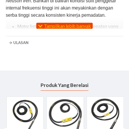
Neuson Iren
. Bahkan di bawah kondisi sulit penggetar
internal frekuensi tinggi ini akan meyakinkan dengan
serba tinggi secara konsisten kinerja pemadatan.
Motor listrik kinerja tinggi dengan kecepatan yang
stabil
Motor listrik telah dikembangkan oleh kami sesuai
ULASAN
dengan standar kualitas tertinggi Made in Jerman
Perlindungan overload termal terintegrasi
Kepala vibrator induksi-mengeras memastikan
ketahanan aus yang tinggi
Tidak ada alat khusus yang dibutuhkan untuk
mengubah kepala vibrator
Produk Yang Berelasi
SPESIFICATION - Internal Vibrator Wacker Neuson
IREN 45/042/200
Diameter of the vibrator head mm 45
Length of the vibrator head mm 382
Weight of the vibrator head kg 13.5