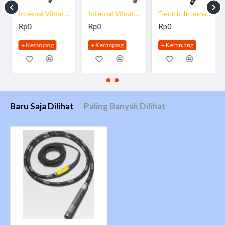
Protective hose m 5
Internal Vibrator Wacker Neuson IREN 30
Internal Vibrator Wacker Neuson IREN 38
Electric Internal Vibrator Wacker Neuson IREN 57
Operating weight kg 11.8
Rp0
Rp0
Rp0
Effective diameter * cm 60
+ Keranjang
+ Keranjang
+ Keranjang
Vibrations rpm 12,000
Engine / Motor ** High-frequency squirrel cage
motor
Voltage *** V 42
Current A 10
Baru Saja Dilihat
Paling Banyak Dilihat
Frequency Hz 00
Power cable m 15