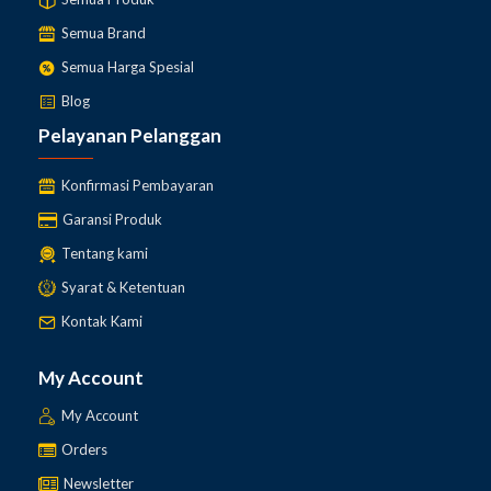
Semua Brand
Semua Harga Spesial
Blog
Pelayanan Pelanggan
Konfirmasi Pembayaran
Garansi Produk
Tentang kami
Syarat & Ketentuan
Jual
Internal Vibrator
Wacker Neuson IREN
Kontak Kami
45/042/200
dan lengkapi Pekerjaan Proyek, Konstruksi
(pengecoran) dll. dengan
My Account
menggunakan
Electric
Concrete Internal
My Account
Vibrator
Merek
Original Made in
WACKER NEUSON
Orders
Germany Harga kompetitif Tentunya Gratis antar untuk
Area Jakarta dan dapat dikirim keseluruh Indonesia, Jika
Newsletter