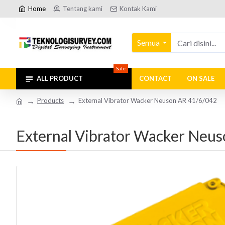
Home
Tentang kami
Kontak Kami
Semua
Sale
ALL PRODUCT
CONTACT
ON SALE
Products
External Vibrator Wacker Neuson AR 41/6/042
External Vibrator Wacker Neu