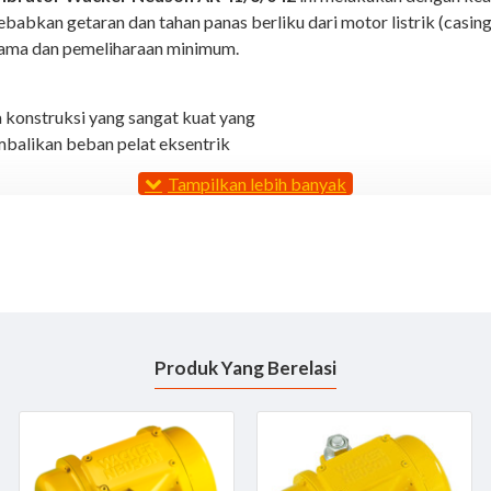
babkan getaran dan tahan panas berliku dari motor listrik (casing
 lama dan pemeliharaan minimum.
a konstruksi yang sangat kuat yang
embalikan beban pelat eksentrik
042
Produk Yang Berelasi
tersedia di Toko kami External Vibrator dan lengkapi Pekerjaan Proyek, Kons
ngan harga yang Terjangkau dengan kualitas baik dapat dikirim untuk Area J