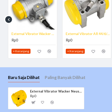
hubungi sales kami Email info@teknologisurvey.com
Note :
External Vibrator adalah Alat Konstruksi yang biasa digunakan untuk di a
yang membedakan hanya cara aplikasi penggunaan, dimana untuk tipe eks
External Vibrator Wacker Neuson AR 36/3/400
External Vibrator AR 44/6/042
Rp0
Rp0
+ Keranjang
+ Keranjang
Baru Saja Dilihat
Paling Banyak Dilihat
External Vibrator Wacker Neuson AR 41/6/042
Rp0