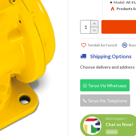
Model:
AR 41
Products So
Tambah ke Favorit
Band
Shipping Options
Choose delivery and address fi
Tanya Via Whatsapp
Tanya Via Telephone
Sales Support /
Chat us Now!
Online