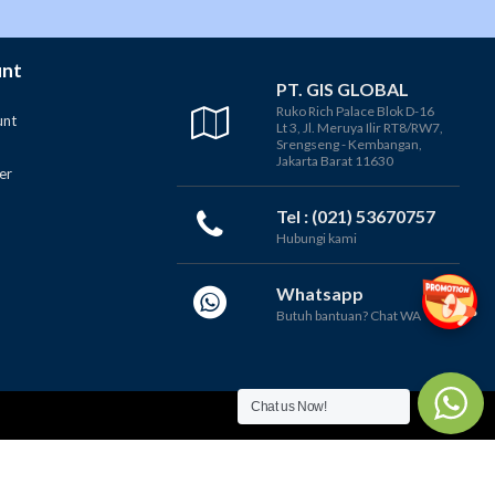
unt
PT. GIS GLOBAL
Ruko Rich Palace Blok D-16
unt
Lt 3, Jl. Meruya Ilir RT8/RW7,
Srengseng - Kembangan,
Jakarta Barat 11630
er
Tel : (021) 53670757
Hubungi kami
Whatsapp
Butuh bantuan? Chat WA
Chat us Now!