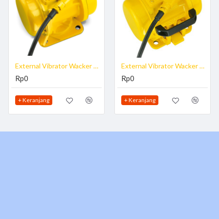
plikasikan pada pekerjaan proyek pengecoran, dll. External Vibrator carakerjany
ternal ditempatkan pada sisi bidang yang dicor, bukan dicelup
External Vibrator Wacker Neuson AR 51/6/042
External Vibrator Wacker Neuson AR 52/6/042
Rp0
Rp0
+ Keranjang
+ Keranjang