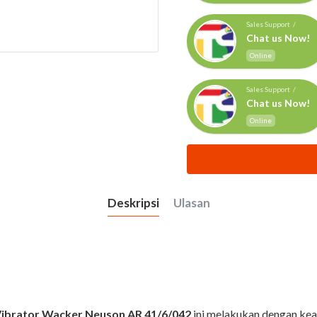
Sales Support /
Chat us Now!
Online
Sales Support /
Chat us Now!
Online
Deskripsi
Ulasan
Vibrator Wacker Neuson AR 41/6/042
ini melakukan dengan ke