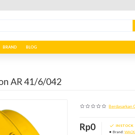
BRAND
BLOG
son AR 41/6/042
Berdasarkan 0
Rp0
IN STOCK
Brand:
WACK