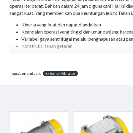
operasi terberat. Bahkan dalam 24 jam digunakan! Hal ini dise
sangat kuat. Yang memberikan dua keuntungan lebih: Tahan
Kinerja yang kuat dan dapat diandalkan
Keandalan operasi yang tinggi dan umur panjang karen
Variabel gaya sentrifugal melalui penghapusan atau p
Konstruksi tahan getaran
Diikat dengan pelat dasar
SPESIFIKASI External Vibrator Wacker Neuson AR 41/6/
Tags/penandaan:
External Vibrator
Vibrations 6,000 rpm
Centrifugal force max. 9.49 kN
Rated voltage 3~ 42 V
Rated current 18.3 A
Fastening Base plate with taper pin
L x W x H 209 x 192 x 222 mm
Standard centrifugal force 6.28 kN
Jual
External Vibrator Wacker Neuson AR 41/6/042
kini hadir dan 
Vibrator
Merek
Original Made in JERMAN Pastinya de
WACKER NEUSON