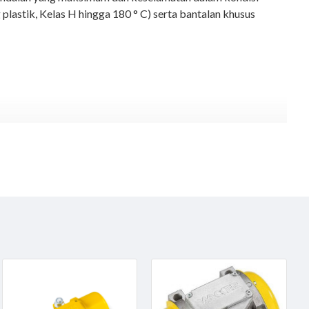
 plastik, Kelas H hingga 180 ° C) serta bantalan khusus
truksi (pengecoran) dll dengan menggunakan
External Concrete
akarta dan keseluruh Indonesia, Jika membutuhkan penawaran harga