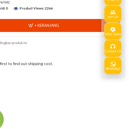
/6/042
ld: 0
Product Views: 2266
Join Us
+ KERANJANG
After Sales
ingkan produk ini
Contact US
Show
rst to find out shipping cost.
WhatsApp