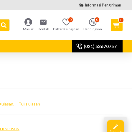
Informasi Pengiriman
0
0
0
Masuk
Kontak
Daftar Keinginan
Bandingkan
(021) 53670757
 ulasan.
-
Tulis ulasan
ER NEUSON
Enquiry