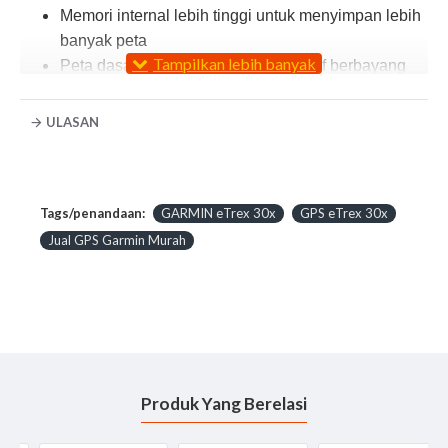
Memori internal lebih tinggi untuk menyimpan lebih
banyak peta
Peta dasar seluruh dunia dengan relif berbayang
Layar 2,2-inci, 65K warna, dapat dibaca di bawah
sinar matahari
ULASAN
Kompas elektronik 3-sumbu dan altimeter
barometrik
eTrex 30x adalah versi yang disempurnakan dari versi
Tags/penandaan:
GARMIN eTrex 30x
GPS eTrex 30x
eTrex 30 populer kami, dengan resolusi layar yang lebih
Jual GPS Garmin Murah
tinggi untuk kemampuan baca yang lebih baik dan
memori internal yang lebih tinggi untuk menyimpan lebih
banyak peta. Seperti halnya fungsi eTrex yang
melegenda, versi ini juga praktis, bandel, dan terjangkau
juga dapat digunakan di ATV, sepeda, kapal boat, mobil
atau balon udara.
Produk Yang Berelasi
Melihat Jalan
eTrex 30x memiliki layar 2,2 inci, 65K warna, dan