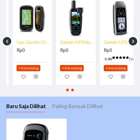
antisilau yang disempurnakan. eTrex 30 yang tahan lama
dan kedap air ini dirancang untuk menahan berbagai
elemennya. Antarmuka perangkat ini telah ditingkatkan
namun tetap mempertahankan ketangguhannya yang
melegenda terhadap berbagai unsur, baik debu, kotoron,
Gps Garmin Oregon 650
Garmin GPSMap 62Sc
Garmin GPS 78S
kelembaban, maupun air; tidak akan melekat di navigator
Rp0
Rp0
Rp0
ini.
5.00
(1)
Peralatan Baru untuk Trek Anda
+ Keranjang
+ Keranjang
+ Keranjang
eTrex 30x menambahkan kompas elektronik 3 sumbu
dengan kompensasi kemiringan, yang menampilkan arah
meskipun Anda tidak bergerak dan tanpa
memiringkannya. Perangkat ini juga dilengkapi altimeter
barometrik yang akan memantau perubahan tekanan
Baru Saja Dilihat
Paling Banyak Dilihat
untuk menentukan ketinggian yang akurat, dan Anda
dapat menggunakannya untuk memplot tekanan udara
dari waktu ke waktu, yang dapat membantu mengawasi
perubahan kondisi cuaca.