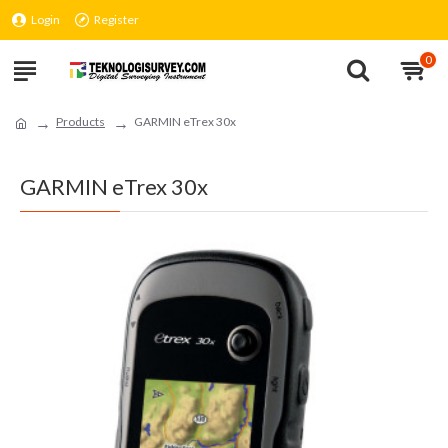
Login
Register
0
Products
GARMIN eTrex 30x
GARMIN eTrex 30x