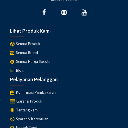
Lihat Produk Kami
Semua Produk
Semua Brand
Semua Harga Spesial
Blog
Pelayanan Pelanggan
Konfirmasi Pembayaran
Garansi Produk
Tentang kami
Jual
High Frequency Inverter MIKASA FU-162A
kini hadir dan
tersedia di Toko kami lengkapi Pekerjaan Proyek, Konstruksi
Syarat & Ketentuan
(pengecoran) dll dengan menggunakan
Concrete Electric
Kontak Kami