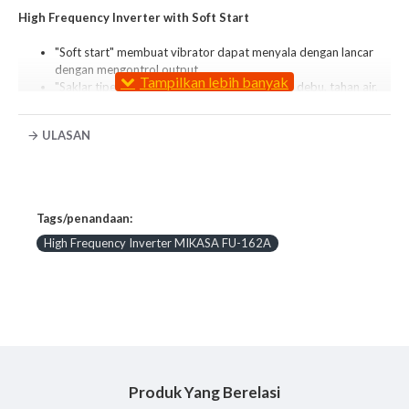
High Frequency Inverter with Soft Start
"Soft start" membuat vibrator dapat menyala dengan lancar
dengan mengontrol output.
"Saklar tipe lembaran" diterapkan agar tahan debu, tahan air,
dan jarak pandang.
"Tampilan kesalahan" menunjukkan kesalahan Inverter dengan
ULASAN
angka.
MIKASA FU-162A
SPESIFIKASI
Tags/penandaan:
High Frequency Inverter MIKASA FU-162A
Produk Yang Berelasi