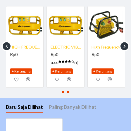
R AFE1000M
HIGH FREQUENCY CONVERTER DYNAMIC DHF 54/ 3 C
ELECTRIC VIBRATOR DYNAMIC DHF 36/2 C
High Frequency Converter ENARCO AFE 2500 T
Rp0
Rp0
Rp0
4.00
(1)
+ Keranjang
+ Keranjang
+ Keranjang
Baru Saja Dilihat
Paling Banyak Dilihat