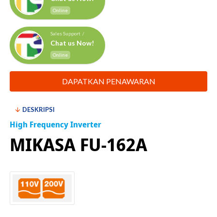
Online
Sales Support /
Chat us Now!
Online
DAPATKAN PENAWARAN
DESKRIPSI
High Frequency Inverter
MIKASA FU-162A