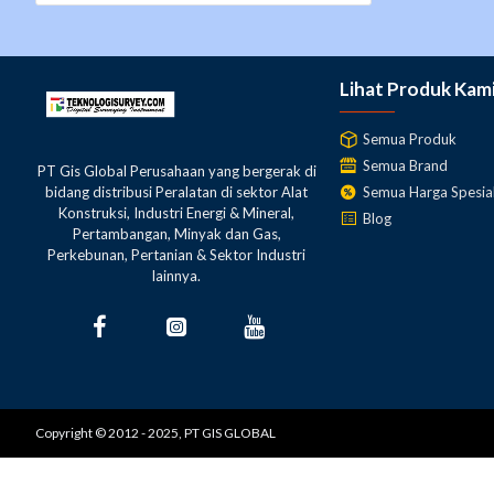
Fungsi :
Termometer adalah alat yang digunakan untuk mengukur suhu 
Lihat Produk Kam
yang berarti untuk mengukur. Prinsip kerja termometer ad
sinar inframerah diukur, dan disajikan sebagai suhu. Mereka
Semua Produk
dimana objek bergerak cepat, jauh letaknya, sangat panas, b
Semua Brand
PT Gis Global Perusahaan yang bergerak di
obat-obatan, produk atau test, dll.). Produk pengukur suhu i
Semua Harga Spesia
bidang distribusi Peralatan di sektor Alat
Konstruksi, Industri Energi & Mineral,
hingga sistem pembaca yang lebih komplek dan kamera pencit
Blog
Pertambangan, Minyak dan Gas,
untuk tujuan kontrol kualitas pada proses manufaktur.
Perkebunan, Pertanian & Sektor Industri
lainnya.
Copyright © 2012 - 2025, PT GIS GLOBAL