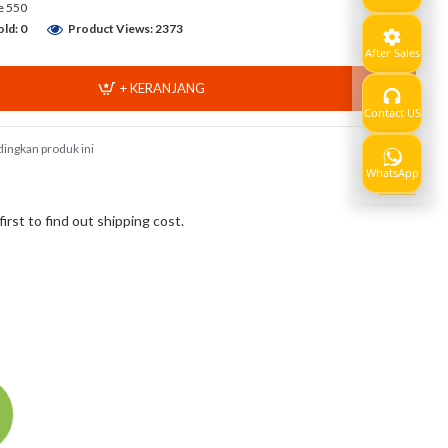
fe 550
ld: 0
Product Views: 2373
After Sales
+ KERANJANG
Contact US
ingkan produk ini
WhatsApp
Show
rst to find out shipping cost.