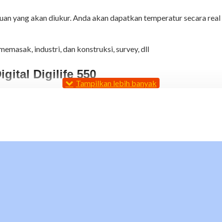
ujuan yang akan diukur. Anda akan dapatkan temperatur secara rea
masak, industri, dan konstruksi, survey, dll
gital Digilife 550
 +550 C / -58 to +1022 F)
an tersedia di Toko kami lengkapi Pekerjaan Pengukuran dan Alat Uji anda 
apat dikirim untuk Area Jakarta dan keseluruh Indonesia, Jika membutuhkan