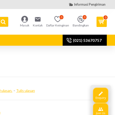
Informasi Pengiriman
0
0
0
Masuk
Kontak
Daftar Keinginan
Bandingkan
(021) 53670757
 ulasan.
-
Tulis ulasan
Enquiry
e
Join Us