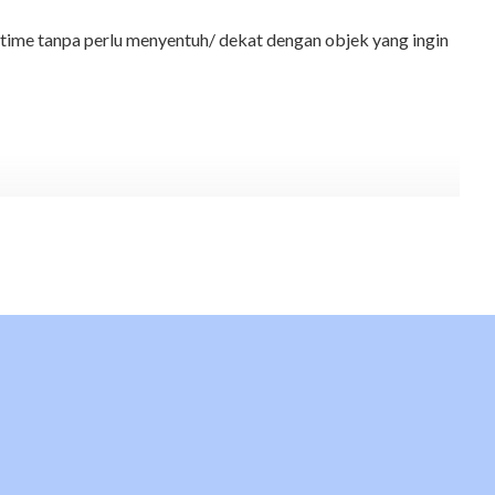
l time tanpa perlu menyentuh/ dekat dengan objek yang ingin
dengan menggunakan
Infrared Thermometer Digital
Merek
Digilife
, Made
 penawaran harga hubungi sales kami Email
info@teknologisurvey.com