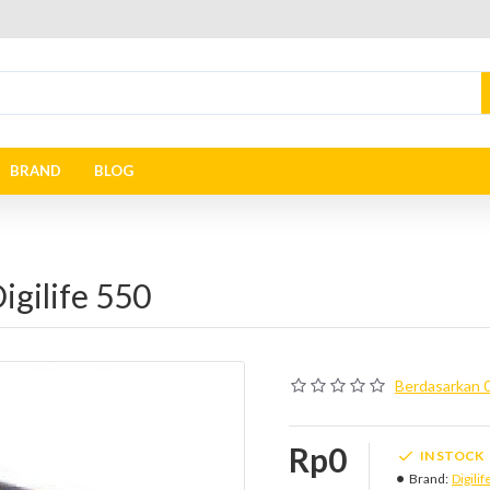
BRAND
BLOG
igilife 550
Berdasarkan 0
Rp0
IN STOCK
Brand:
Digilif