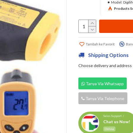
Model:
Digili
Products So
Tambah ke Favorit
Band
Shipping Options
Choose delivery and address fi
Tanya Via Whatsapp
Tanya Via Telephone
Sales Support /
Chat us Now!
Online