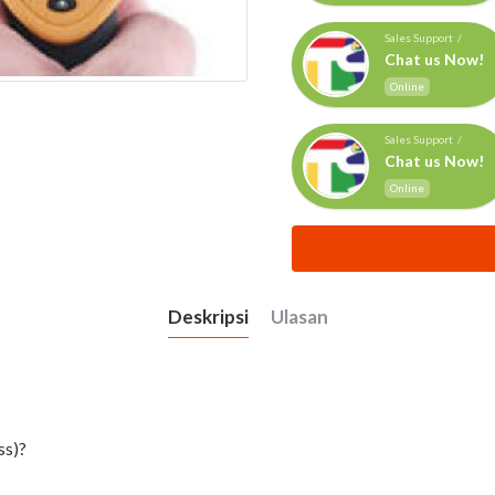
Sales Support /
Chat us Now!
Online
Sales Support /
Chat us Now!
Online
Deskripsi
Ulasan
ss)?