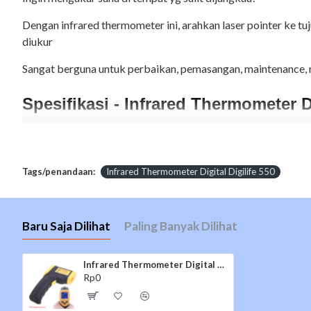
Dengan infrared thermometer ini, arahkan laser pointer ke t
diukur
Sangat berguna untuk perbaikan, pemasangan, maintenance, me
Spesifikasi - Infrared Thermometer Di
Just point and shoot.
Laser pointer utk ketepatan tujuan pengukuran
Mengukur dalam Celsius atau Fahrenheit (Range: -50 to
Tags/penandaan:
Infrared Thermometer Digital Digilife 550
Accuracy ±1.5% or±1.5°C
Distance Spot Ratio 12:1
Response Time & Wavelength 500ms & (8-14)um
Baru Saja Dilihat
Paling Banyak Dilihat
Data Hold Function
Backlight untuk melihat dalam gelap
Auto Power Shut Off
Infrared Thermometer Digital Digilife 550
Rp0
Infrared Thermometer Digital Digilife 550​
Beli
​
kini hadir d
in China, Pastinya dengan harga yg Terjangkau dengan kualitas baik d