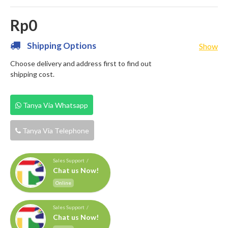
Rp0
Shipping Options
Show
Choose delivery and address first to find out
shipping cost.
Tanya Via Whatsapp
Tanya Via Telephone
Sales Support /
Chat us Now!
Online
Sales Support /
Chat us Now!