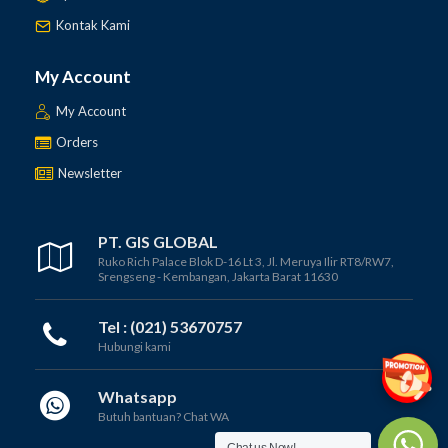
Kontak Kami
My Account
My Account
Orders
Newsletter
PT. GIS GLOBAL
Ruko Rich Palace Blok D-16 Lt 3, Jl. Meruya Ilir RT8/RW7,
Srengseng - Kembangan, Jakarta Barat 11630
Tel : (021) 53670757
Hubungi kami
Whatsapp
Butuh bantuan? Chat WA