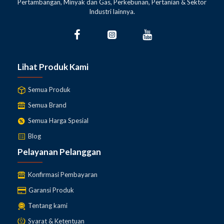
Underground Metal Gold Detector
Pertambangan, Minyak dan Gas, Perkebunan, Pertanian & Sektor
dengan
dengan harga
Industri lainnya.
kompetitif Tentunya, Gratis antar untuk Area Jakarta dan
dapat dikirim keseluruh Indonesia, Jika membutuhkan
penawaran harga hubungi sales kami E-mail :
info@teknologisurvey.com
atau Telp
(021) 53670757
Lihat Produk Kami
Semua Produk
Semua Brand
Semua Harga Spesial
Blog
Pelayanan Pelanggan
Konfirmasi Pembayaran
Garansi Produk
Tentang kami
Syarat & Ketentuan