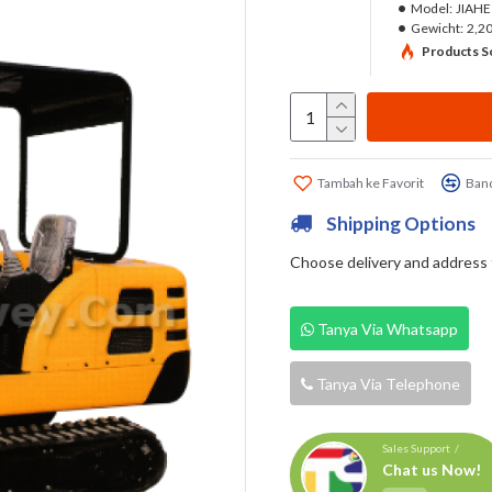
Model:
JIAHE
Gewicht:
2,2
Products So
Tambah ke Favorit
Band
Shipping Options
Choose delivery and address fi
Tanya Via Whatsapp
Tanya Via Telephone
Sales Support /
Chat us Now!