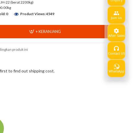
 JH-22 (berat 2200kg)
00.00kg
ld: 0
Product Views: 4549
Join Us
+ KERANJANG
After Sales
ingkan produk ini
Contact US
Show
rst to find out shipping cost.
WhatsApp