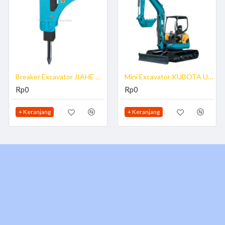
Breaker Excavator JIAHE BRK-JH
Mini Excavator KUBOTA U50-5
Rp0
Rp0
+ Keranjang
+ Keranjang
lic Breaker atau Jack Hammer
t serta dicoba di kantor kami