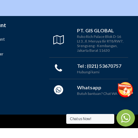
unt
PT. GIS GLOBAL
Ruko Rich Palace Blok D-16
unt
Lt 3, Jl. Meruya Ilir RT8/RW7,
Srengseng - Kembangan,
Jakarta Barat 11630
er
Tel : (021) 53670757
Hubungi kami
Whatsapp
Butuh bantuan? Chat WA
Chat us Now!