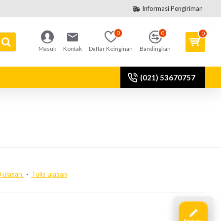
Informasi Pengiriman
0
0
0
Masuk
Kontak
Daftar Keinginan
Bandingkan
(021) 53670757
 ulasan.
-
Tulis ulasan
Enquiry