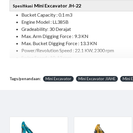
Mini Excavator JH-22
Spesifikasi
Bucket Capacity : 0.1 m3
Engine Model : LL385B
Gradeability: 30 Derajat
Max. Arm Digging Force
: 9.3 KN
Max. Bucket Digging Force : 13.3 KN
Power/Revolution Speed
: 22.1 KW, 2300 rpm
Swing Speed : 10-12 rpm
System Pressure
: 20 MPa
Wheel (Track) Gauge : 1050 mm
Tags/penandaan:
Mini Excavator
Mini Excavator JIAHE
Mini 
Working Range
Boom Swing Angle Left : 70 Derajat
Boom Swing Angle Right : 50 Derajat
Max. Digging Depth : 2450 mm
Max. Digging Height : 3700 mm
Max. Digging Radius : 4370 mm
Max. Dozer Blade Cut Distance : 310 mm
Max. Dozer Blade Lift Distance : 240 mm