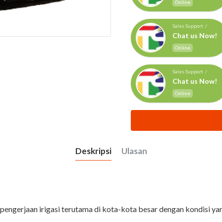
Online
Sales Support /
Chat us Now!
Online
Sales Support /
Chat us Now!
Online
Deskripsi
Ulasan
engerjaan irigasi terutama di kota-kota besar dengan kondisi yang