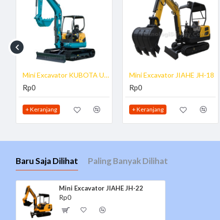
Max. Dumping Height : 2290 mm
Max. Swing Radius : 2015 mm
Max. Vertical Digging Depth : 2280 mm
Dimensi JH-22
Cabin Height : 2280 mm
Min. Ground Clearance : 230 mm
Mini Excavator KUBOTA U50-5
Mini Excavator JIAHE JH-18
Sproket to Idler : 1260 mm
Rp0
Rp0
Tail Swing Radius : 1260 mm
+ Keranjang
+ Keranjang
Tersedia Accesories untuk Tipe JH-18
Hydraulic Breaker 45 mm
Bucket Extender / kuku bucket
Tersedia juga aksesoris tambahan untuk mengganti bucket dengan Hydrau
Baru Saja Dilihat
Paling Banyak Dilihat
Dengan Garansi Resmi 1 Tahun, Barang Ready STOCK dan bisa diliha
Mini Excavator JIAHE JH-22
Rp0