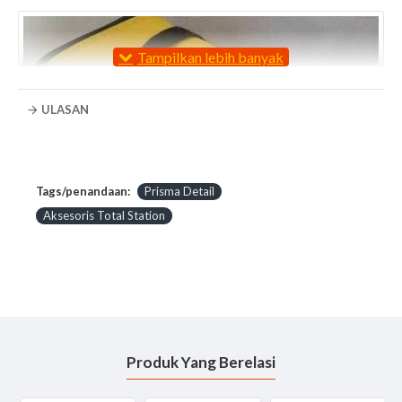
ULASAN
Tags/penandaan:
Prisma Detail
Aksesoris Total Station
Produk Yang Berelasi
Jual
Prism Detail dan lengkapi Alat Survey Total
Station
anda dengan Harga kompetitif Tentunya Gratis