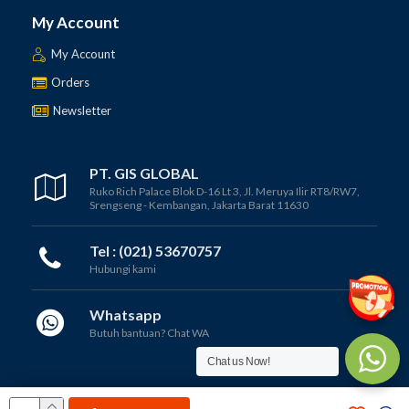
My Account
My Account
Orders
Newsletter
PT. GIS GLOBAL
Ruko Rich Palace Blok D-16 Lt 3, Jl. Meruya Ilir RT8/RW7,
Srengseng - Kembangan, Jakarta Barat 11630
Tel : (021) 53670757
Hubungi kami
Whatsapp
Butuh bantuan? Chat WA
Chat us Now!