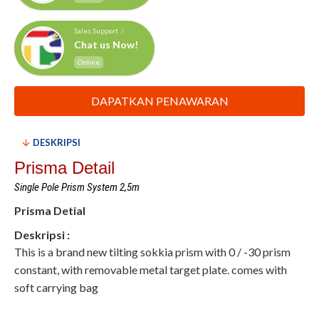
Sales Support /
Chat us Now!
Online
DAPATKAN PENAWARAN
DESKRIPSI
Prisma Detail
Single Pole Prism System 2,5m
Prisma Detial
Deskripsi :
This is a brand new tilting sokkia prism with 0 / -30 prism
constant, with removable metal target plate.
comes with
soft carrying bag