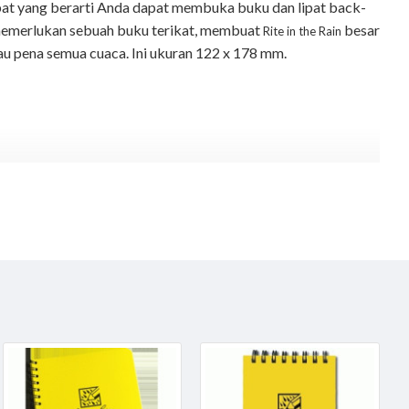
 hebat yang berarti Anda dapat membuka buku dan lipat back-
k memerlukan sebuah buku terikat, membuat
besar
Rite in the Rain
au pena semua cuaca. Ini ukuran 122 x 178 mm.
de in USA dengan Harga kompetitif Tentunya Gratis antar
logisurvey.com atau (021) 53670757
 Anda untuk menulis di mana saja, dalam cuaca apapun. Kertas daur ulang