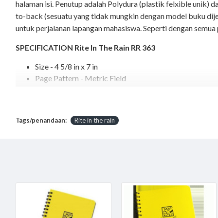
halaman isi. Penutup adalah Polydura (plastik felxible unik) 
to-back (sesuatu yang tidak mungkin dengan model buku dije
untuk perjalanan lapangan mahasiswa. Seperti dengan semua p
SPECIFICATION Rite In The Rain RR 363
Size - 4 5/8 in x 7 in
Page Pattern - Metric Field
Binding - Side wire-o Spiral
Cover - Polydura (yellow)
Number of Pages - 64
Tags/penandaan:
Rite in the rain
Weight - 0.2 lbs
Number of Sheets - 32
Metric Field Polydura 4 5/8 in x 7 in
Jual
dan lengkapi Perlengkapan penelitian 
Rite in the rain RR 363
untuk Area Jakarta dan dapat dikirim keseluruh Indonesia, J
Note :
Rite In The Rain dipatenkan, bertanggung jawab terhadap lingkungan, kertas y
berbasis kayu 100% ini gudang air, kelembaban, kotoran dan debu dan segudang