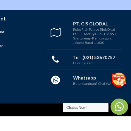
unt
PT. GIS GLOBAL
Ruko Rich Palace Blok D-16
unt
Lt 3, Jl. Meruya Ilir RT8/RW7,
Srengseng - Kembangan,
Jakarta Barat 11630
er
Tel : (021) 53670757
Hubungi kami
Whatsapp
Butuh bantuan? Chat WA
Chat us Now!