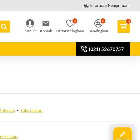
Informasi Pengiriman
0
0
0
Masuk
Kontak
Daftar Keinginan
Bandingkan
(021) 53670757
 ulasan.
-
Tulis ulasan
N THE RAIN
Enquiry