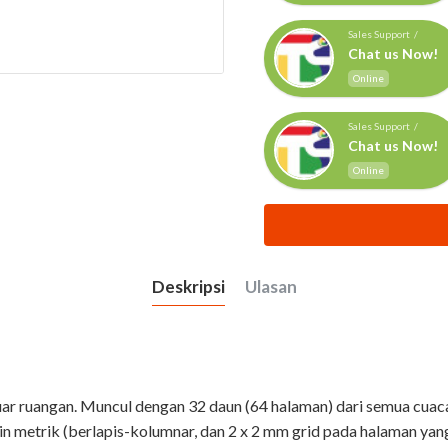
Sales Support /
Chat us Now!
Online
Sales Support /
Chat us Now!
Online
Deskripsi
Ulasan
luar ruangan. Muncul dengan 32 daun (64 halaman) dari semua cuac
in metrik (berlapis-kolumnar, dan 2 x 2 mm grid pada halaman yan