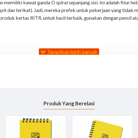
dan memiliki kawat ganda O spiral sepanjang sisi. Ini adalah fitur
pit dan terikat). Jadi, mereka prefek untuk pekerjaan yang tida
roduk kertas RITR, untuk hasil terbaik, gunakan dengan pensil at
Produk Yang Berelasi
atau pekerjaan survey geologi anda dengan
Buku R
Ma
ite in the rain
RR 363
ika membutuhkan penawaran harga hubungi sales kami Email
info@tekno
ang dapat di gunakan dalam semua cuaca menulis dalam keadaan hujan dan memungkinkan
 zat-zat lain yang memungkinkan Anda untuk terus menulis pada notepad