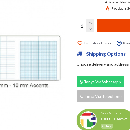
Model:
RR-36
Products So
Tambah ke Favorit
Band
Shipping Options
Choose delivery and address fi
Tanya Via Whatsapp
Tanya Via Telephone
Sales Support /
Chat us Now!
Online