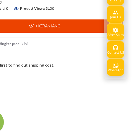
3
ld: 0
Product Views: 3130
Join Us
+ KERANJANG
After Sales
ingkan produk ini
Contact US
Show
rst to find out shipping cost.
WhatsApp