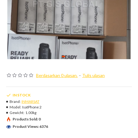
Berdasarkan 0 ulasan.
-
Tulis ulasan
IN STOCK
Brand:
INMARSAT
Model:
IsatPhone 2
Gewicht:
1.00kg
Products Sold: 0
Product Views: 6376