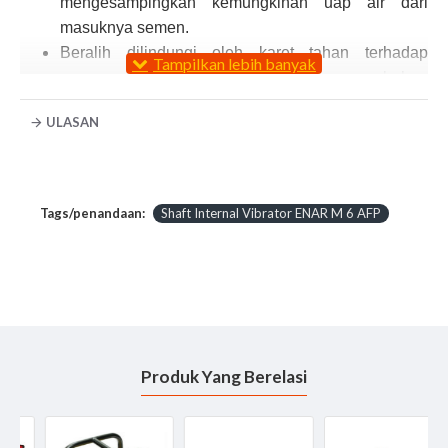
mengesampingkan kemungkinan uap air dari
masuknya semen.
Beralih dilindungi oleh karet tahan terhadap
penggunaan terus menerus dan keausan bahan
abrasif mesin cuci diperkuat.
ULASAN
Enar motor-in-kepala pockers beroperasi pada
frekuensi getaran dari 12.000 VPM
Kisaran luas Enar vibrator dapat digunakan untuk
semua jenis operasi getaran.
Tags/penandaan:
Shaft Internal Vibrator ENAR M 6 AFP
Frekuensi dan amplitudo mereka menjamin
pemadatan optimal beton tanpa pemisahan unsur-
unsur menyusun massa.
Menggunakan Enar, hasilnya adalah beton yang
tahan dan tidak memiliki celah, dan finish yang
homogen dan tidak memiliki lubang.
Produk Yang Berelasi
Technical Data ENAR Shaft Internal Vibrator M 38
AFP