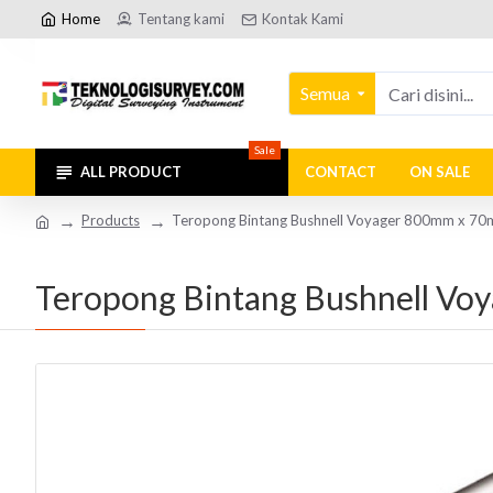
Home
Tentang kami
Kontak Kami
Semua
Sale
ALL PRODUCT
CONTACT
ON SALE
Products
Teropong Bintang Bushnell Voyager 800mm x 7
Teropong Bintang Bushnell V