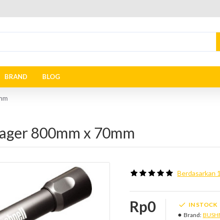
BRAND
BLOG
0mm
oyager 800mm x 70mm
Berdasarkan 1
Rp0
IN STOCK
Brand:
BUSH