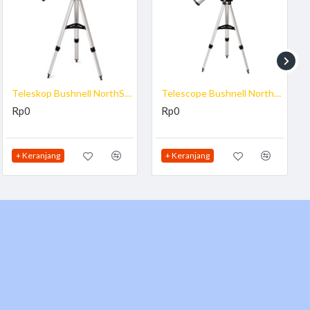
Telescope
ada malam hari dengan mengunakan dengan
Bushnell
Harga
i Email
info@teknologisurvey.com atau (021) 53670757, 0812-
Teleskop Bushnell NorthStar 900mm x 4.5"
Telescope Bushnell NorthStar 525 x 3
ati. Teleskop merupakan alat paling penting dalam pengamatan
Rp0
Rp0
mera, atau keker. Teleskop memperbesar ukuran sudut benda, dan juga
+ Keranjang
+ Keranjang