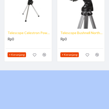
789971
dan lengkapi peralatan pengamatan astronomi menjelajahi langit p
m keseluruh Indonesia, Jika membutuhkan Penawaran Harga hubungi sales kam
Telescope Celestron PowerSeeker 50AZ
Telescope Bushnell NorthStar 1300mmx100mm
diasi elektromagnetik dan sekaligus membentuk citra dari benda yang diam
Rp0
Rp0
bukan astronomis antara lain adalah transit, monokular, binokular, lensa ka
+ Keranjang
+ Keranjang