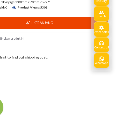
Enquiry
ell Voyager 800mm x 70mm 789971​
ld: 0
Product Views: 5303
Join Us
+ KERANJANG
After Sales
ingkan produk ini
Contact US
Show
rst to find out shipping cost.
WhatsApp