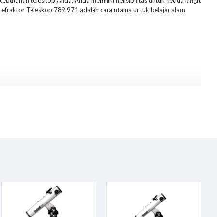
utuhan teleskop Anda, Anda memiliki fleksibilitas untuk kedua langit
efraktor Teleskop 789.971 adalah cara utama untuk belajar alam