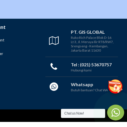
unt
PT. GIS GLOBAL
Ruko Rich Palace Blok D-16
unt
Lt 3, Jl. Meruya Ilir RT8/RW7,
Srengseng - Kembangan,
Jakarta Barat 11630
er
Tel : (021) 53670757
Hubungi kami
Whatsapp
Butuh bantuan? Chat WA
Chat us Now!