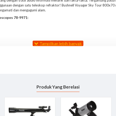
dengan track audio informasi menarik dan fakta-fakta. Tergantung pada keb
unaan dengan satu teleskop refraktor! Bushnell Voyager Sky Tour 800x70 r
engamati dan mengagumi alam.
lescopes 78-9971:
ri langit malam dengan volume disesuaikan dan pilihan bahasa
lanet
handset dengan backlit LED display
t
Produk Yang Berelasi
789971