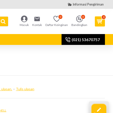
Informasi Pengiriman
0
0
0
Masuk
Kontak
Daftar Keinginan
Bandingkan
(021) 53670757
 ulasan.
-
Tulis ulasan
NELL