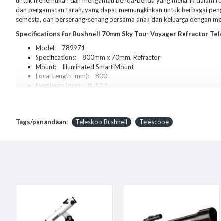
untuk menemukan dan mengamati benda-benda yang menarik dalam ruang 
dan pengamatan tanah, yang dapat memungkinkan untuk berbagai pengg
semesta, dan bersenang-senang bersama anak dan keluarga dengan m
Specifications for Bushnell 70mm Sky Tour Voyager Refractor Te
Model: 789971
Specifications: 800mm x 70mm, Refractor
Mount: Illuminated Smart Mount
Focal Length (mm): 800
Eyepieces (mm): 8, 12.5
Magnifications: 64, 100
Fitur Bushnell 800mm x 70mm Voyager Sky Tour Telescope:
Tags/penandaan:
Teleskop Bushnell
Telescope
Electronic handset Sky Tour memberikan audio tour real-time da
Temukan rasi bintang, mitologi, fakta menakjubkan dan planet-p
Illuminated SMart Gunung memandu Anda ke objek disorot oleh 
LED elektronik red dot finderscope untuk penentuan posisi cepa
Besar eyepieces 1,25 "diameter
Konstruksi preassembled Kokoh
Package Contents
:
Bushnell Voyager Refractor 800 x 70 Telescope with Sky Tour 