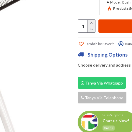
Model:
Bushn
Products So
Tambah ke Favorit
Band
Shipping Options
Choose delivery and address fi
Tanya Via Whatsapp
Tanya Via Telephone
Sales Support /
Chat us Now!
Online