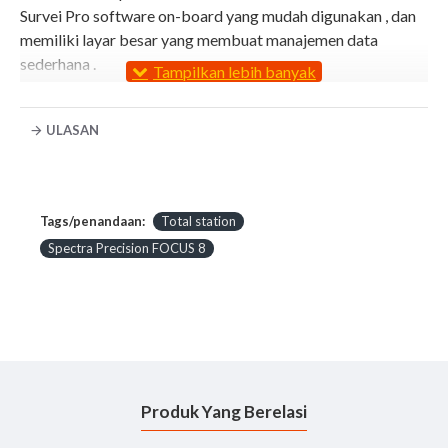
Survei Pro software on-board yang mudah digunakan , dan
memiliki layar besar yang membuat manajemen data
sederhana .
Teknologi layar sentuh juga meningkatkan kecepatan alur
kerja data untuk mengakses menu dan mode perangkat
ULASAN
lunak untuk cepat setiap pengelolaan data hari . Sistem
operasi Windows CE mendukung alfanumerik penuh ' pop -
up' Keyboard membantu pengguna untuk memasukkan
data dengan cepat dan akurat .
Tags/penandaan:
Total station
Spectra Precision FOCUS 8
Dibangun tangguh untuk digunakan di tempat kerja sehari-
hari Anda dalam semua derajat debu, kotoran , dan kondisi
cuaca . Tampilan grafik yang besar menggunakan fitur
seperti ukuran yang berbeda font, ikon , dan pop - up menu
untuk membuat sistem perangkat lunak on-board intuitif
dan mudah dipelajari untuk efisiensi maksimum .
Produk Yang Berelasi
Beli
Total Station Spectra Precision FOCUS 8 (5") Dual
Face dan lengkapi peralatan pengukuran, penelitian atau