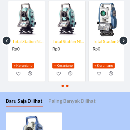
pekerjaan survey anda dengan ukur Total Station
Spectra
, Harga kompetitif Tentunya Gratis antar
Precision FOCUS
untuk Area Jakarta dan dapat dikirim keseluruh
Indonesia, Jika membutuhkan penawaran harga hubungi
Email info@teknologisurvey.com atau (021)
sales kami
53670757 | 0812-96566699
Total Station Nikon Nivo 5C
Total Station Nikon Nivo 1C
Total Station Sokkia CX-105
Rp0
Rp0
Rp0
Gunakan Total Station Spectra Precision FOKUS 8 sampai
andal mengukur dan menyimpan semua topografi dan
+ Keranjang
+ Keranjang
+ Keranjang
kebutuhan mengintai . Solusi ini mencakup fitur utama
seperti:
Coding Cepat : petir fitur cepat coding
CoGo : untuk perhitungan di - bidang Anda
Mengukur Cepat: mengkonfigurasi tombol untuk satu
Baru Saja Dilihat
Paling Banyak Dilihat
sentuhan pengukuran
Semua FOKUS 8 model dukungan komunikasi
Bluetooth untuk kolektor data eksternal.
Memindahkan data Anda dengan cepat dan mudah