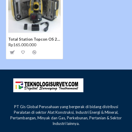
Total Station Topcon OS 201
Rp165.000.000
Perangkat lunak lapangan MAGNET™
PT Gis Global Perusahaan yang bergerak di bidang distribusi
MAGNET Field
berjalan langsung pada layar sentuh
Peralatan di sektor Alat Konstruksi, Industri Energi & Mineral,
Pertambangan, Minyak dan Gas, Perkebunan, Pertanian & Sektor
Total Station OS201
. Hubungkan flash drive USB ke
Industri lainnya.
panel samping untuk transfer file yang cepat dan mudah,