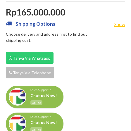
Rp165.000.000
Shipping Options
Show
Choose delivery and address first to find out
shipping cost.
Tanya Via Whatsapp
Tanya Via Telephone
Sales Support /
Chat us Now!
Online
Sales Support /
Chat us Now!
Online