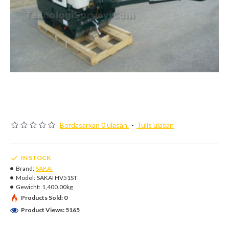
Berdasarkan 0 ulasan.
-
Tulis ulasan
IN STOCK
Brand:
SAKAI
Model:
SAKAI HV51ST
Gewicht:
1,400.00kg
Products Sold: 0
Product Views: 5165