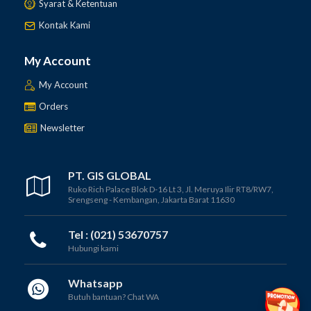
Syarat & Ketentuan
Kontak Kami
My Account
My Account
Orders
Newsletter
PT. GIS GLOBAL
Ruko Rich Palace Blok D-16 Lt 3, Jl. Meruya Ilir RT8/RW7,
Srengseng - Kembangan, Jakarta Barat 11630
Tel : (021) 53670757
Hubungi kami
Whatsapp
Butuh bantuan? Chat WA