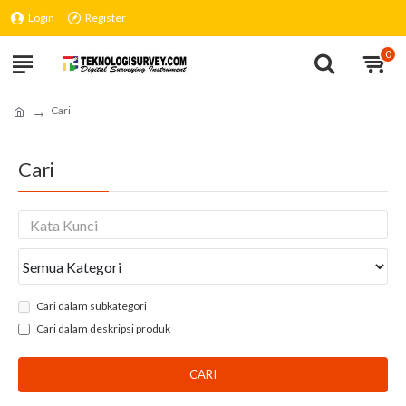
Login
Register
0
Cari
Cari
Cari dalam subkategori
Cari dalam deskripsi produk
CARI