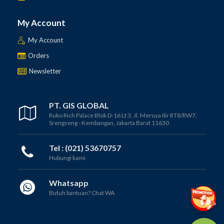
My Account
My Account
Orders
Newsletter
PT. GIS GLOBAL
Ruko Rich Palace Blok D-16 Lt 3, Jl. Meruya Ilir RT8/RW7,
Srengseng - Kembangan, Jakarta Barat 11630
Tel : (021) 53670757
Hubungi kami
Whatsapp
Butuh bantuan? Chat WA