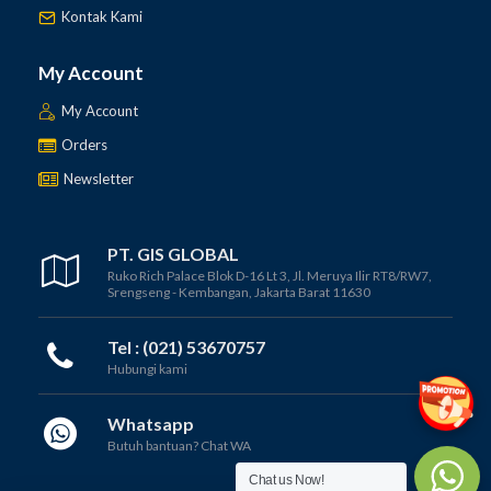
Kontak Kami
My Account
My Account
Orders
Newsletter
PT. GIS GLOBAL
Ruko Rich Palace Blok D-16 Lt 3, Jl. Meruya Ilir RT8/RW7,
Srengseng - Kembangan, Jakarta Barat 11630
Tel : (021) 53670757
Hubungi kami
Rain
Jual
Whatsapp
Gauge
Butuh bantuan? Chat WA
Ombrometer, Observatorium, OBS
untuk
melengkapi kebutuhan dalam pekerjaan survey anda
Chat us Now!