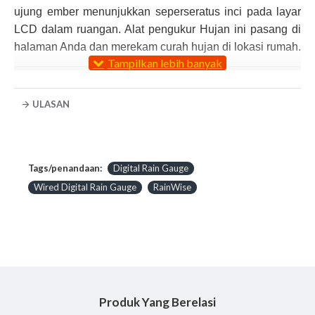
ujung ember menunjukkan seperseratus inci pada layar
LCD dalam ruangan. Alat pengukur Hujan ini pasang di
halaman Anda dan merekam curah hujan di lokasi rumah.
Fitur
Pengosongan air dengan sendiri
ULASAN
Menampilkan Layar dua Display.
Dual display memungkinkan Anda untuk melacak kedua
peristiwa individu dan menjaga total berjalan tahunan.
Tags/penandaan:
Digital Rain Gauge
Dual kontra membutuhkan 3 "AA" baterai alkaline dan
Wired Digital Rain Gauge
RainWise
dua sel baterai tombol. baterai tombol disertakan dan
akan berlangsung selama beberapa tahun.
Rain Gauge RAINWISE
Jual
Dual Counter
Wired
dan lengkapi peralatan pengukuran,
penelitian atau pekerjaan anda dengan Rain Gauge
Merek RainWise Made in USA Harga kompetitif Tentunya
Produk Yang Berelasi
Gratis antar untuk Area Jakarta dan dapat dikirim