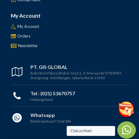
My Account
My Account
Orders
Newsletter
PT. GIS GLOBAL
Ruko Rich Palace Blok D-16 Lt 3, Jl. Meruya Ilir RT8/RW7,
Srengseng - Kembangan, Jakarta Barat 11630
Tel : (021) 53670757
Hubungi kami
Whatsapp
Butuh bantuan? Chat WA
Chat us Now!