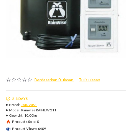
Berdasarkan 0 ulasan.
-
Tulis ulasan
2-3 DAYS
Brand:
RAINWISE
Model:
Rainwise RAINEW 211
Gewicht:
10.00kg
Products Sold: 0
Product Views: 6409