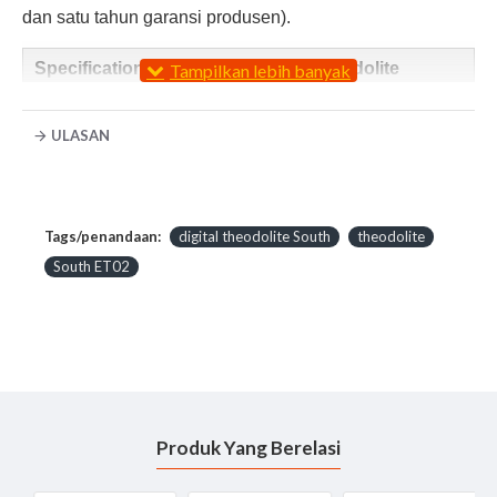
dan satu tahun garansi produsen).
Specification
South ET02 Digital Theodolite
Telescope:
ULASAN
Magnification: 30X
Objective Lens: 45mm
Overall Length: 157mm
Stadai Ration: 100
Tags/penandaan:
digital theodolite South
theodolite
Stadia Constant: 0
South ET02
Image: erect
Field of View: 1° 30"
Minimum Focus: 1.4m
Resolving Power: 3.0'
Electronic Angle Measurement:
Produk Yang Berelasi
Reading System Photoelectric detection by
incremental encoder