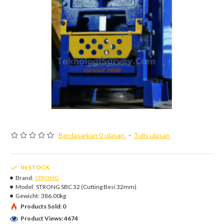
Berdasarkan 0 ulasan.
-
Tulis ulasan
IN STOCK
Brand:
STRONG
Model:
STRONG SBC 32 (Cutting Besi 32mm)
Gewicht:
386.00kg
Products Sold: 0
Product Views: 4674