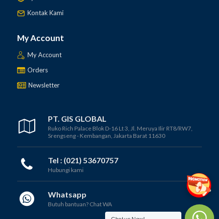
Kontak Kami
My Account
My Account
Orders
Newsletter
PT. GIS GLOBAL
Ruko Rich Palace Blok D-16 Lt 3, Jl. Meruya Ilir RT8/RW7,
Srengseng - Kembangan, Jakarta Barat 11630
Tel : (021) 53670757
Hubungi kami
Whatsapp
Butuh bantuan? Chat WA