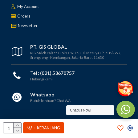
My Account
Orders
Newsletter
PT. GIS GLOBAL
Ruko Rich Palace Blok D-16 Lt 3, Jl. Meruya Ilir RT8/RW7,
Srengseng - Kembangan, Jakarta Barat 11630
Tel : (021) 53670757
Hubungi kami
Whatsapp
Butuh bantuan? Chat WA
Chat us Now!
Copyright © 2012 - 2025, PT GIS GLOBAL
+ KERANJANG