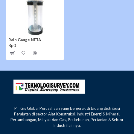
terdiri atas dua macam penakar hujan yaitu penakar
hujan Otomatis dan manual. Berikut adalah alat-alat
penakar hujan yang biasanya digunakan oleh BMKG.
Rain Gauge NETA
Rp0
PT Gis Global Perusahaan yang bergerak di bidang distribusi
Peralatan di sektor Alat Konstruksi, Industri Energi & Mineral,
Pertambangan, Minyak dan Gas, Perkebunan, Pertanian & Sektor
Industri lainnya.