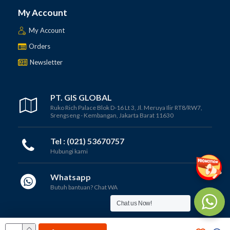
My Account
My Account
Orders
Newsletter
PT. GIS GLOBAL
Ruko Rich Palace Blok D-16 Lt 3, Jl. Meruya Ilir RT8/RW7,
Srengseng - Kembangan, Jakarta Barat 11630
Tel : (021) 53670757
Hubungi kami
Whatsapp
Butuh bantuan? Chat WA
Chat us Now!