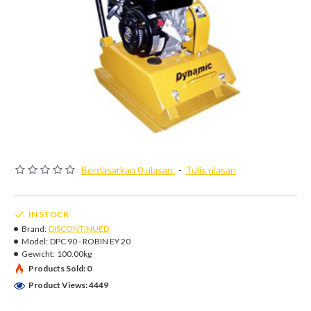
Berdasarkan 0 ulasan.
-
Tulis ulasan
IN STOCK
Brand:
DISCONTINUED
Model:
DPC 90 - ROBIN EY 20
Gewicht:
100.00kg
Products Sold: 0
Product Views: 4449