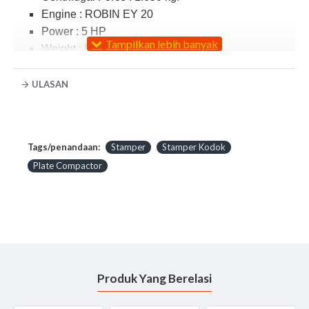
Engine : ROBIN EY 20
Power : 5 HP
Weight : 90 kg
Jual
Plate Compactor
Dynamic DPC 90 R
atau Stamper
ULASAN
Kodok Mikasa dan lengkapi peralatan Kontruksi dan
pekerjaan proyek anda dengan menggunakan Vibratory
Plate Compactor
DYNAMIC
pastinya dengan harga
kompetitif Tentunya Gratis antar untuk Area Jakarta dan
Tags/penandaan:
Stamper
Stamper Kodok
dapat dikirim keseluruh Indonesia, Jika membutuhkan
Plate Compactor
penawaran harga hubungi sales kami Email
info@teknologisurvey.com
atau Hubungi
0812-
96566699
Note : P
late Compactor
atau sering di
sebut
Stamper Kodok
ini banyak diaplikasikan pada
Produk Yang Berelasi
pekerjaan pemadatan tanah, konstruksi jalan dan