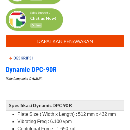
Sales Support /
Chat us Now!
Online
DAPATKAN PENAWARAN
DESKRIPSI
Dynamic DPC-90R
Plate Compactor DYNAMIC
Spesifikasi Dynamic DPC 90 R
Plate Size ( Width x Length) : 512 mm x 432 mm
Vibrating Freq : 6.100 vpm
Centrifugal Force : 1.650 kgf