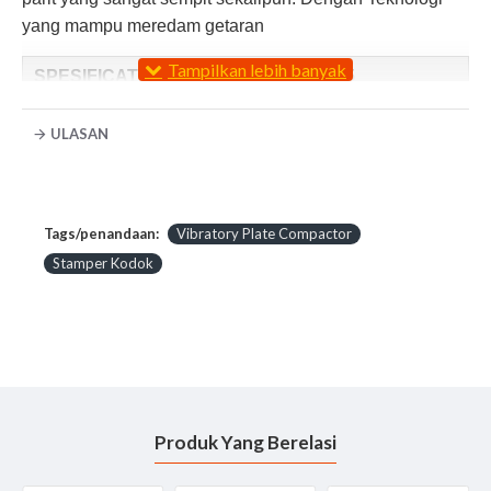
yang mampu meredam getaran
SPESIFICATION Wacker Neuson MP15
Engine : Wacker Neuson, 4 Stroke, Single Cylinder
ULASAN
Fuel Used : Gasoline
Power : 5.6 HP
Operating Weight : 82kg
Base Plate Size : 500 x 588 mm
Tags/penandaan:
Vibratory Plate Compactor
Centrifugal Force : 15 KN
Stamper Kodok
Fuel Concumption : 1.5 Ltr / Hour
Deskripsi Wacker Neuson MP15
Plate Compactor Wacker Neuson MP15 ini secara
optimal cocok untuk berbagai aplikasi pemadatan
berkat kecepatan tinggi dan kemampuan manuver
yang sederhana.
Produk Yang Berelasi
Bantalan exciter yang dirancang khusus
mengurangi perawatan dan cocok untuk aplikasi