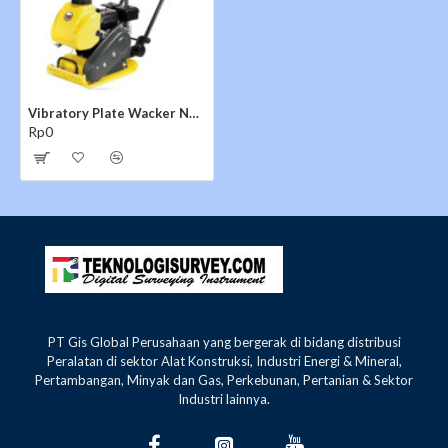
Vibratory Plate Wacker Neuson MP15
Rp0
PT Gis Global Perusahaan yang bergerak di bidang distribusi
Jual
Plate Compactor
Wacker Neuson
Peralatan di sektor Alat Konstruksi, Industri Energi & Mineral,
MP15
kini
lengkapi Peralatan Konstruksi dan pekerjaan
Pertambangan, Minyak dan Gas, Perkebunan, Pertanian & Sektor
Industri lainnya.
proyek pembuatan serta perbaikan jalan aspal anda
dengan mengunakan Stamper Kodok
Wacker Neuson