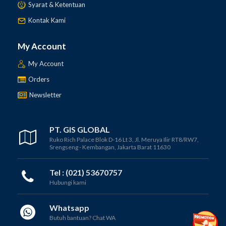
Syarat & Ketentuan
Kontak Kami
My Account
My Account
Orders
Newsletter
PT. GIS GLOBAL
Ruko Rich Palace Blok D-16 Lt 3, Jl. Meruya Ilir RT8/RW7,
Srengseng - Kembangan, Jakarta Barat 11630
Tel : (021) 53670757
Hubungi kami
Whatsapp
Butuh bantuan? Chat WA