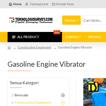
Home
Tentang kami
Kontak Kami
Semua
Sale
ALL PRODUCT
CONTACT
ON SALE
Construction Equipment
Gasoline Engine Vibrator
Gasoline Engine Vibrator
Semua Kategori
Binocular
Construction Equipment