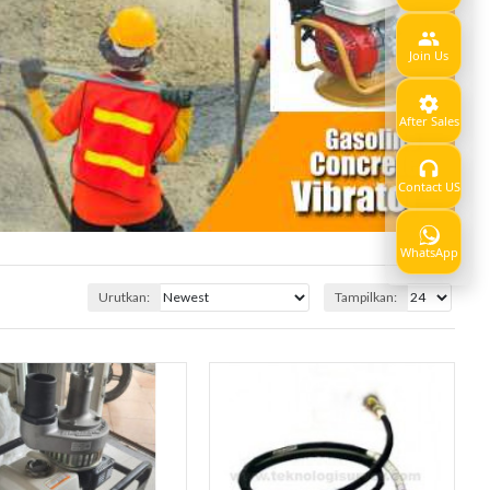
Join Us
After Sales
Contact US
WhatsApp
Urutkan:
Tampilkan: