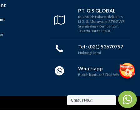
unt
PT. GIS GLOBAL
Ruko Rich Palace Blok D-16
unt
Lt 3, Jl. Meruya Ilir RT8/RW7,
Srengseng - Kembangan,
Jakarta Barat 11630
er
Tel : (021) 53670757
Hubungi kami
Whatsapp
Butuh bantuan? Chat WA
Chat us Now!