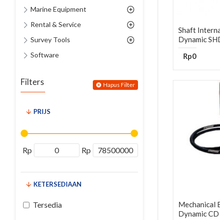
Marine Equipment
Rental & Service
Shaft Intern
Dynamic SH
Survey Tools
Software
Rp0
Filters
Hapus Filter
PRIJS
Rp
Rp
KETERSEDIAAN
Tersedia
Mechanical 
Dynamic CD