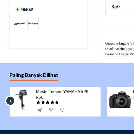
Rp0
MEREK
Gasoline Engine Vi
(road machine), yan
Gasoline Engine Vib
Paling Banyak Dilihat
I HV80ST
AIRMAN PDS185S
Rp0