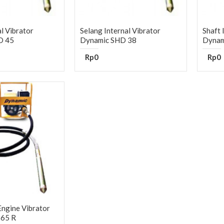
al Vibrator
Selang Internal Vibrator
Shaft 
D 45
Dynamic SHD 38
Dynam
Rp0
Rp0
Engine Vibrator
 65 R