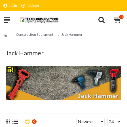
Login
Register
0
Construction Equipment
Jack Hammer
Jack Hammer
0