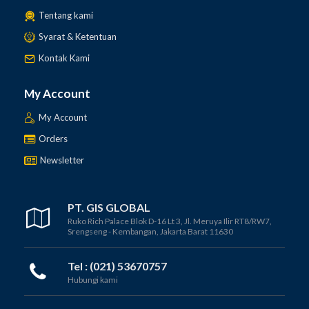
Tentang kami
Syarat & Ketentuan
Kontak Kami
My Account
My Account
Orders
Newsletter
PT. GIS GLOBAL
Ruko Rich Palace Blok D-16 Lt 3, Jl. Meruya Ilir RT8/RW7,
Srengseng - Kembangan, Jakarta Barat 11630
Tel : (021) 53670757
Hubungi kami