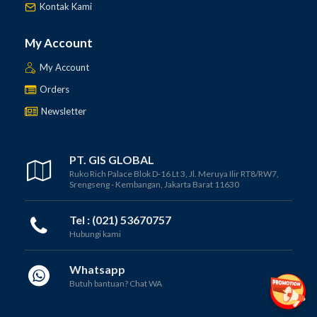
Kontak Kami
My Account
My Account
Orders
Newsletter
PT. GIS GLOBAL
Ruko Rich Palace Blok D-16 Lt 3, Jl. Meruya Ilir RT8/RW7,
Srengseng - Kembangan, Jakarta Barat 11630
Tel : (021) 53670757
Hubungi kami
Whatsapp
Butuh bantuan? Chat WA