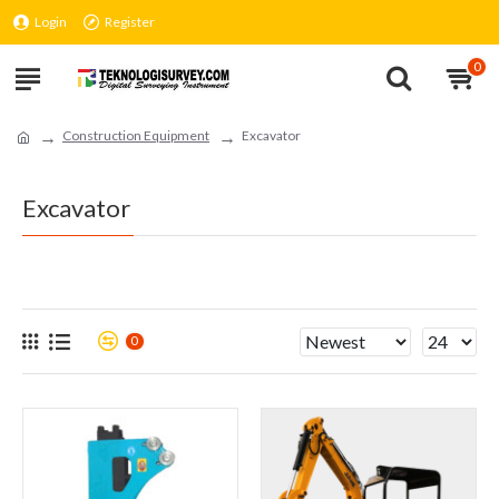
Login
Register
0
Construction Equipment
Excavator
Excavator
0