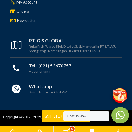
My Account
Orders
Newsletter
PT. GIS GLOBAL
Ruko Rich Palace Blok D-16 Lt 3, Jl. Meruya Ilir RT8/RW7,
Srengseng - Kembangan, Jakarta Barat 11630
Tel : (021) 53670757
Hubungi kami
Whatsapp
Butuh bantuan? Chat WA
FILTER PRODUCTEN
Chat us Now!
Copyright © 2012 - 2025, PT GIS GLOBAL
0